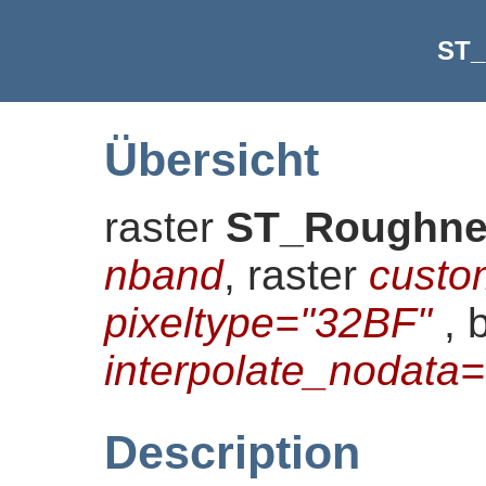
ST_
Übersicht
raster
ST_Roughne
nband
, raster
custo
pixeltype="32BF"
, 
interpolate_nodat
Description