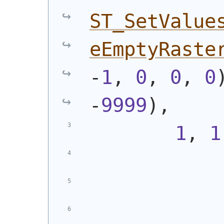
ST_SetValue
eEmptyRaste
-
1
, 
0
, 
0
, 
0
-
9999
)
,
1
, 
1
            
            
            