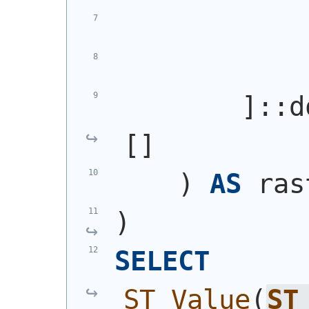
            
            
        ]::d
[]
)
AS
 ras
)
SELECT
ST_Value
(
ST