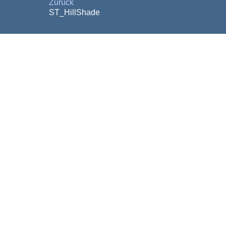
Zurück
ST_HillShade