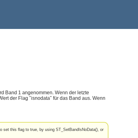
ird Band 1 angenommen. Wenn der letzte
 Wert der Flag "isnodata" für das Band aus. Wenn
r to set this flag to true, by using ST_SetBandIsNoData(), or