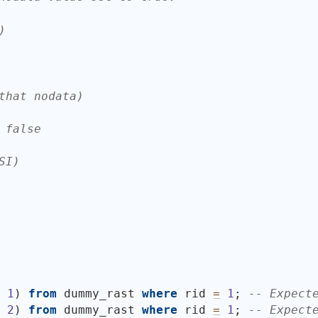
)
that nodata)
 false
SI)
, 
1
)
from
 dummy_rast 
where
 rid 
=
1
; 
-- Expect
, 
2
)
from
 dummy_rast 
where
 rid 
=
1
; 
-- Expect