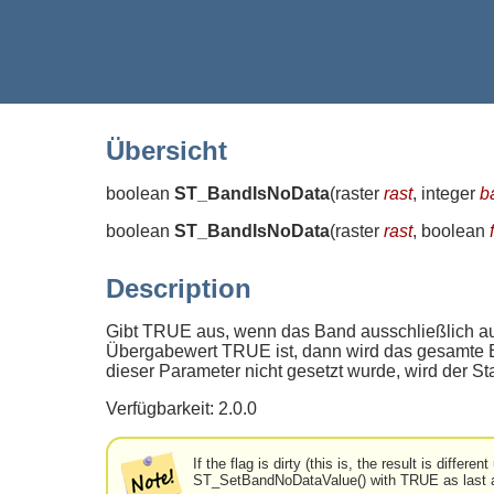
Übersicht
boolean
ST_BandIsNoData
(
raster
rast
, integer
b
boolean
ST_BandIsNoData
(
raster
rast
, boolean
Description
Gibt TRUE aus, wenn das Band ausschließlich a
Übergabewert TRUE ist, dann wird das gesamte Ban
dieser Parameter nicht gesetzt wurde, wird der
Verfügbarkeit: 2.0.0
If the flag is dirty (this is, the result is diff
ST_SetBandNoDataValue() with TRUE as last