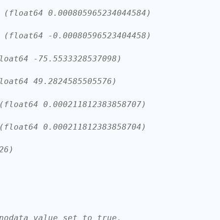
 (float64 0.000805965234044584)
 (float64 -0.00080596523404458)
loat64 -75.5533328537098)
loat64 49.2824585505576)
(float64 0.000211812383858707)
(float64 0.000211812383858704)
26)
nodata value set to true.