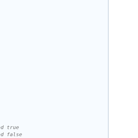
ed true
ed false