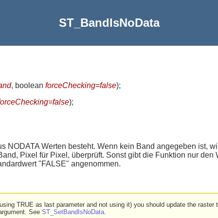
ST_BandIsNoData
and
, boolean
forceChecking=false
)
;
forceChecking=false
)
;
us NODATA Werten besteht. Wenn kein Band angegeben ist, w
d, Pixel für Pixel, überprüft. Sonst gibt die Funktion nur den
 Standardwert "FALSE" angenommen.
erent using TRUE as last parameter and not using it) you should update the raste
 argument. See
ST_SetBandIsNoData
.