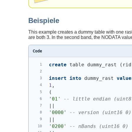
Beispiele
This example creates a dummy table with one rast
are both 3. In the second band, the NODATA value 
Code
create
 table dummy_rast 
(
rid
insert
into
 dummy_rast 
value
1
,
(
'01'
-- little endian (uint8
||
'0000'
-- version (uint16 0)
||
'0200'
-- nBands (uint16 0)