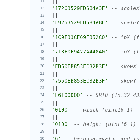
||
'17263529ED684A3F'
-- scaleX
||
'F9253529ED684ABF'
-- scaleY
||
'1C9F33CE69E352C0'
-- ipX (f
||
'718F0E9A27A44840'
-- ipY (f
||
'ED50EB853EC32B3F'
-- skewX 
||
'7550EB853EC32B3F'
-- skewY 
||
'E6100000'
-- SRID (int32 43
||
'0100'
-- width (uint16 1)
||
'0100'
-- height (uint16 1)
||
'6'
-- hasnodatavalue and is