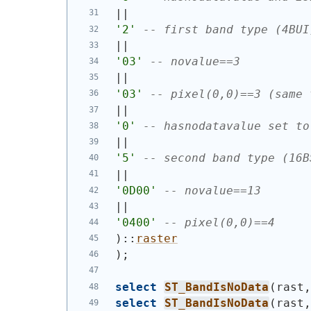
||
'2'
-- first band type (4BUI
||
'03'
-- novalue==3
||
'03'
-- pixel(0,0)==3 (same 
||
'0'
-- hasnodatavalue set to
||
'5'
-- second band type (16B
||
'0D00'
-- novalue==13
||
'0400'
-- pixel(0,0)==4
)
::
raster
)
;
select
ST_BandIsNoData
(
rast
select
ST_BandIsNoData
(
rast