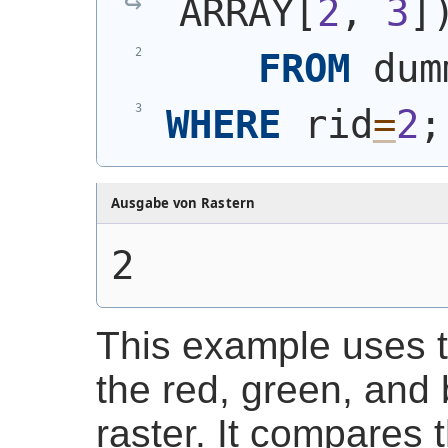
ARRAY[
2
, 
3
]
FROM
 dum
WHERE
 rid
=
2
;
Ausgabe von Rastern
2
This example uses t
the red, green, and 
raster. It compares 