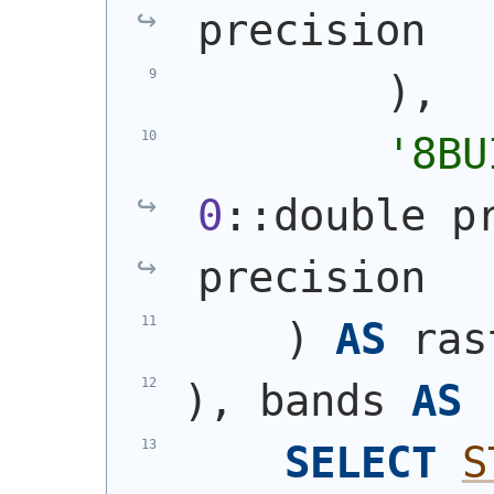
precision
)
,
'8BU
0
::double p
precision
)
AS
 ras
)
, bands 
AS
SELECT
S