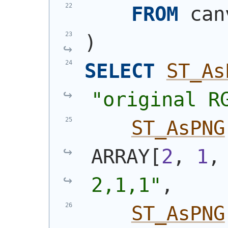
FROM
 can
)
SELECT
ST_As
"original R
ST_AsPNG
ARRAY[
2
, 
1
,
2,1,1"
,
ST_AsPNG