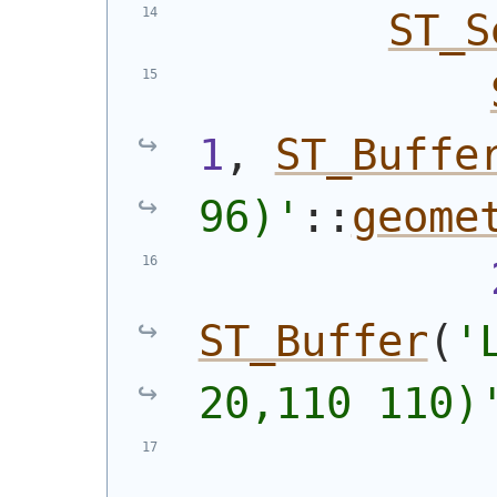
ST_S
1
, 
ST_Buffe
96)
'
::
geome
ST_Buffer
(
'
20,110 110)