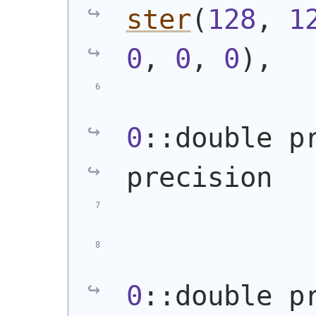
ster
(
128
, 
1
0
, 
0
, 
0
)
,
0
::double p
precision
0
::double p