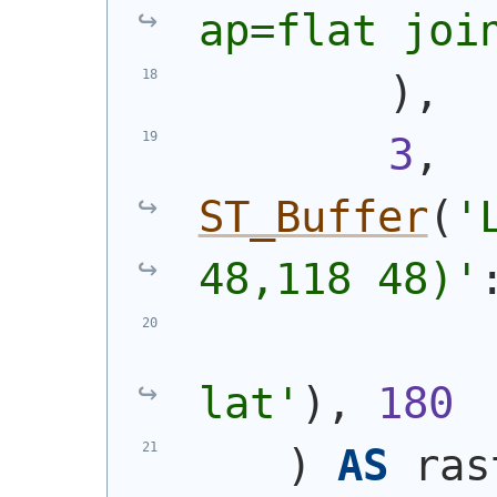
ap=flat joi
)
,
3
, 
ST_Buffer
(
'
48,118 48)
'
lat'
)
, 
180
)
AS
 ras