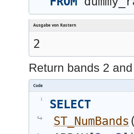
FROM
 dummy_r
Ausgabe von Rastern
2
Return bands 2 and 
Code
SELECT
ST_NumBands