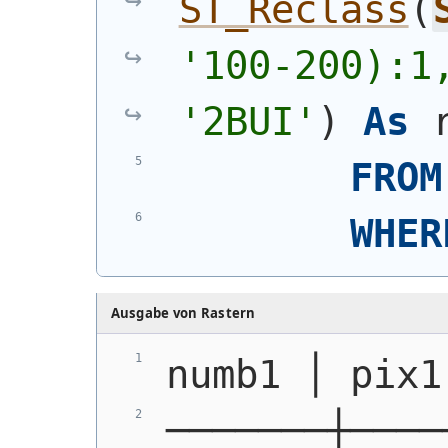
ST_Reclass
(
'100-200):1
'2BUI'
)
As
 
FROM
WHER
Ausgabe von Rastern
numb1 │ pix1
───────┼────