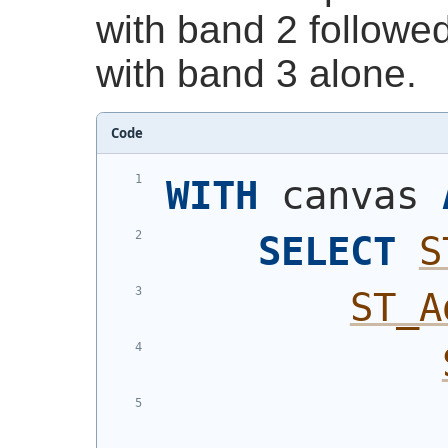
with band 2 followe
with band 3 alone.
Code
WITH
 canvas 
SELECT
S
ST_A