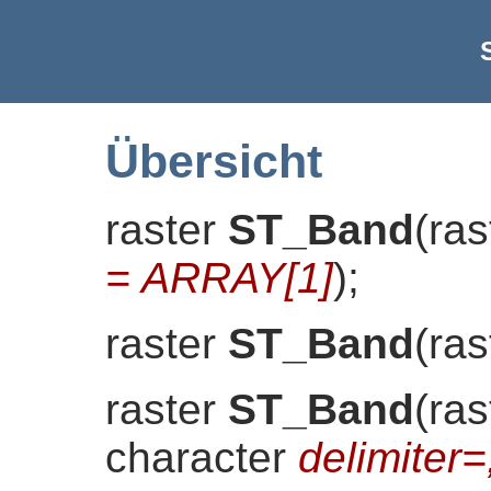
Übersicht
raster
ST_Band
(
ras
= ARRAY[1]
)
;
raster
ST_Band
(
ras
raster
ST_Band
(
ras
character
delimiter=