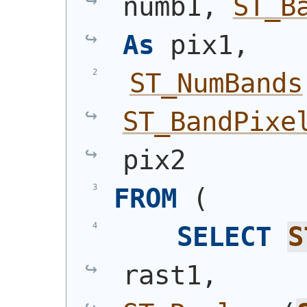
numb1, 
ST_B
As
 pix1,
ST_NumBands
ST_BandPixe
pix2
FROM
(
SELECT
S
rast1, 