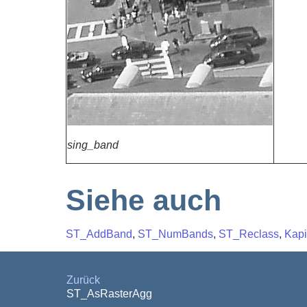
sing_band
Siehe auch
ST_AddBand
,
ST_NumBands
,
ST_Reclass
,
Kapi
Zurück
ST_AsRasterAgg