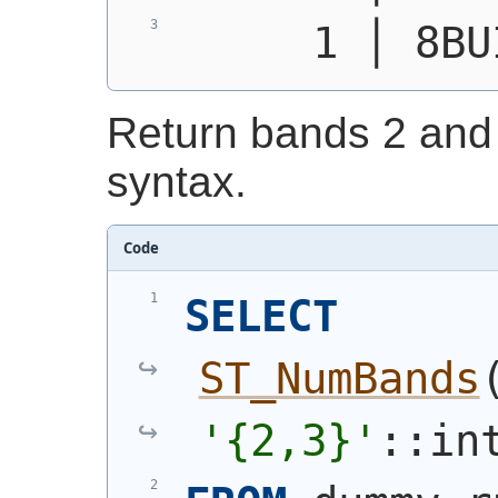
     1 │ 8BU
Return bands 2 and 
syntax.
Code
SELECT
ST_NumBands
'{2,3}'
::in