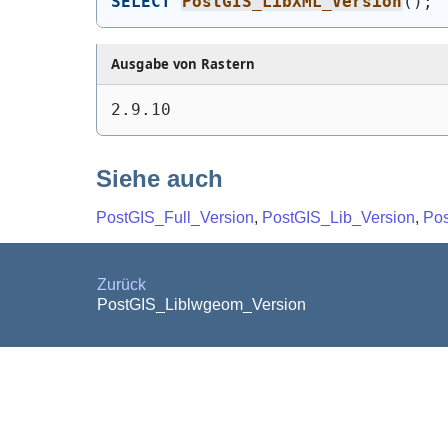
SELECT
PostGIS_LibXML_Version
(
)
;
Ausgabe von Rastern
2.9.10
Siehe auch
PostGIS_Full_Version
,
PostGIS_Lib_Version
,
Po
Zurück
PostGIS_Liblwgeom_Version