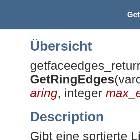
Ge
Übersicht
getfaceedges_retur
GetRingEdges
(
var
aring
, integer
max_e
Description
Gibt eine sortierte 