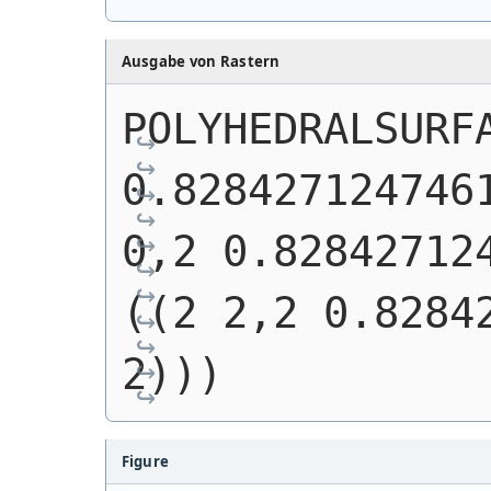
Ausgabe von Rastern
POLYHEDRALSURFA
0.8284271247461
0,2 0.82842712
((2 2,2 0.82842
2)))
Figure