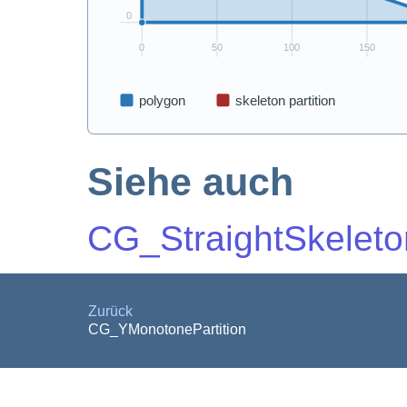
Siehe auch
CG_StraightSkeleto
Zurück
CG_YMonotonePartition