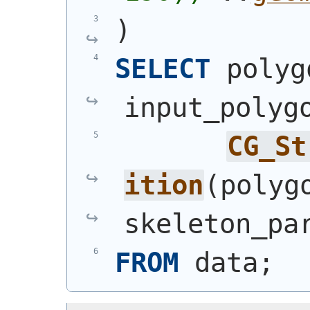
)
SELECT
 polyg
input_polyg
CG_St
ition
(
polyg
skeleton_pa
FROM
 data;