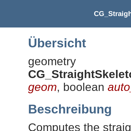
CG_Straigh
Übersicht
geometry
CG_StraightSkelet
geom
, boolean
auto
Beschreibung
Computes the straigh