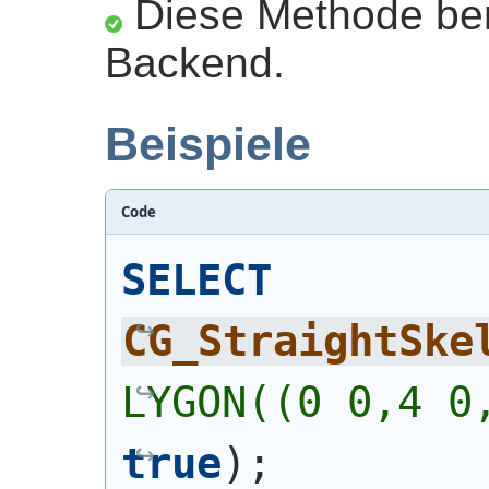
Diese Methode ben
Backend.
Beispiele
Code
SELECT
CG_StraightSke
LYGON((0 0,4 0
true
)
;