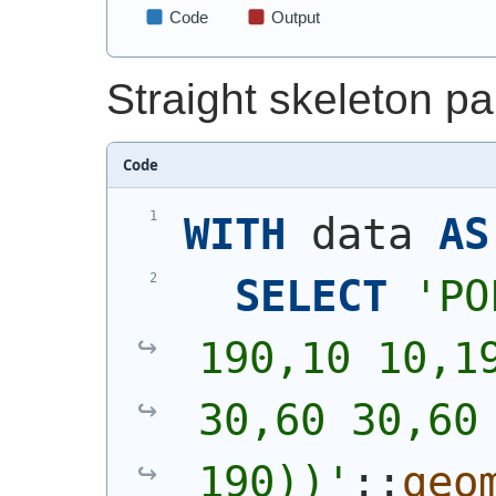
Straight skeleton par
Code
WITH
 data 
AS
SELECT
'
PO
190,10 10,19
30,60 30,60 
190))
'
::
geo