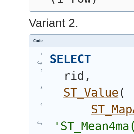
Variant 2.
Code
SELECT
  rid,
ST_Value
(
ST_Map
'ST_Mean4ma