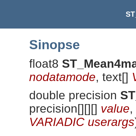
ST
Sinopse
float8
ST_Mean4m
nodatamode
, text[]
double precision
ST
precision[][][]
value
,
VARIADIC userargs