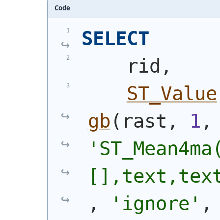
Code
SELECT
    rid,
ST_Value
gb
(
rast, 
1
,
'ST_Mean4ma
[],text,tex
, 
'ignore'
,