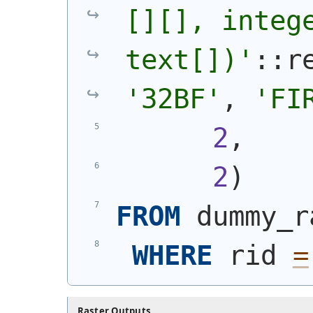
[][], intege
text[])'
'32BF'
, 
'FI
2
,
2
)
FROM
 dummy_r
WHERE
 rid 
=
Raster Outputs