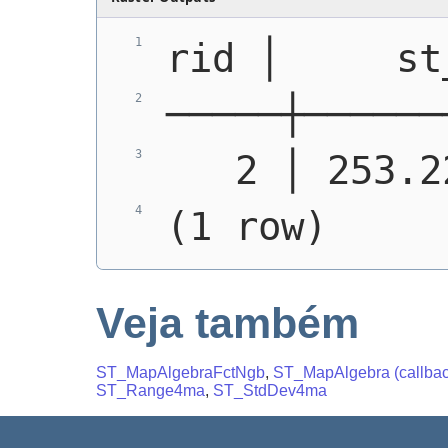
rid │     st
─────┼──────
   2 │ 253.2
(1 row)
Veja também
ST_MapAlgebraFctNgb
,
ST_MapAlgebra (callback
ST_Range4ma
,
ST_StdDev4ma