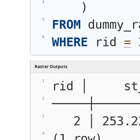
)
FROM
 dummy_r
WHERE
 rid 
=
Raster Outputs
rid │     st
─────┼──────
   2 │ 253.2
(1 row)