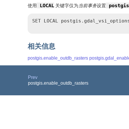
LOCAL
postgis
使用
关键字仅为
当前事务
设置
SET LOCAL postgis.gdal_vsi_option
相关信息
postgis.enable_outdb_rasters
postgis.gdal_enabl
Prev
postgis.enable_outdb_rasters