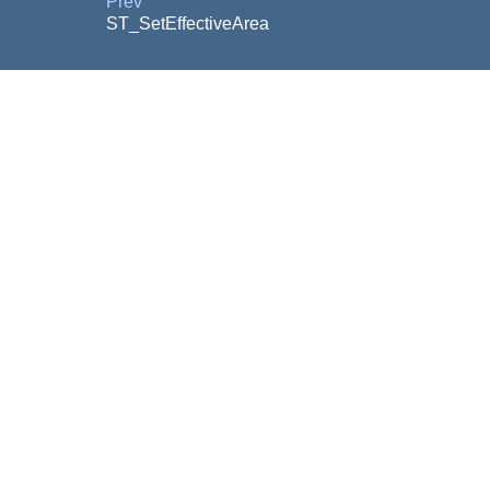
Prev
ST_SetEffectiveArea