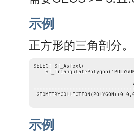
示例
正方形的三角剖分。
SELECT ST_AsText(

    ST_TriangulatePolygon('POLYGON
                                 s
----------------------------------
 GEOMETRYCOLLECTION(POLYGON((0 0,0
示例