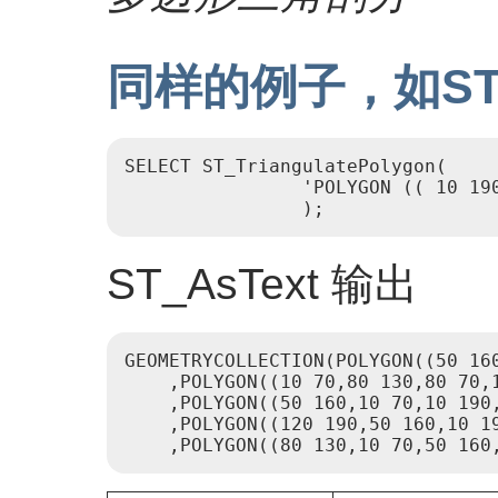
同样的例子，如ST_T
SELECT ST_TriangulatePolygon(

                'POLYGON (( 10 19
                );
ST_AsText 输出
GEOMETRYCOLLECTION(POLYGON((50 160
    ,POLYGON((10 70,80 130,80 70,1
    ,POLYGON((50 160,10 70,10 190,
    ,POLYGON((120 190,50 160,10 19
    ,POLYGON((80 130,10 70,50 160