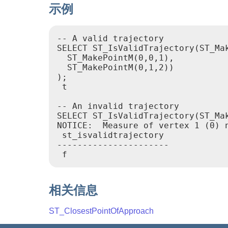
示例
-- A valid trajectory

SELECT ST_IsValidTrajectory(ST_Mak
  ST_MakePointM(0,0,1),

  ST_MakePointM(0,1,2))

);

 t

-- An invalid trajectory

SELECT ST_IsValidTrajectory(ST_Ma
NOTICE:  Measure of vertex 1 (0) n
 st_isvalidtrajectory

----------------------

相关信息
ST_ClosestPointOfApproach