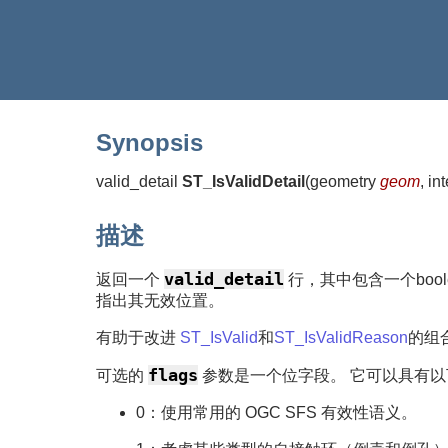
Synopsis
valid_detail
ST_IsValidDetail
(
geometry
geom
, in
描述
valid_detail
返回一个
行，其中包含一个bool
指出其无效位置。
有助于改进
ST_IsValid
和
ST_IsValidReason
的组
flags
可选的
参数是一个位字段。 它可以具有以
0：使用常用的 OGC SFS 有效性语义。