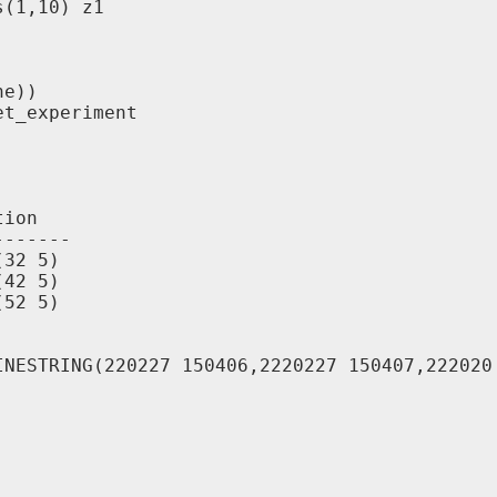
(1,10) z1

e))

t_experiment

ion

------

32 5)

42 5)

52 5)

INESTRING(220227 150406,2220227 150407,222020 