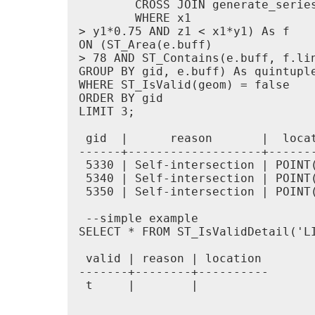
        CROSS JOIN generate_series
        WHERE x1 

> y1*0.75 AND z1 < x1*y1) As f

ON (ST_Area(e.buff) 

> 78 AND ST_Contains(e.buff, f.lin
GROUP BY gid, e.buff) As quintuple
WHERE ST_IsValid(geom) = false

ORDER BY gid

LIMIT 3;

 gid  |      reason       |  locat
------+-------------------+-------
 5330 | Self-intersection | POINT(
 5340 | Self-intersection | POINT(
 5350 | Self-intersection | POINT(
 --simple example

SELECT * FROM ST_IsValidDetail('L
 valid | reason | location

-------+--------+----------

 t     |        |
