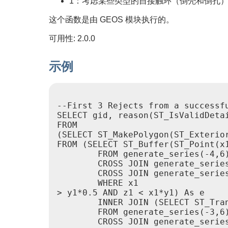
1：考虑某些类型的自接触环（倒壳和倒孔）是
这个函数是由 GEOS 模块执行的。
可用性: 2.0.0
示例
--First 3 Rejects from a successfu
SELECT gid, reason(ST_IsValidDeta
FROM

(SELECT ST_MakePolygon(ST_Exterior
FROM (SELECT ST_Buffer(ST_Point(x
        FROM generate_series(-4,6)
        CROSS JOIN generate_series
        CROSS JOIN generate_series
        WHERE x1 

> y1*0.5 AND z1 < x1*y1) As e

        INNER JOIN (SELECT ST_Tra
        FROM generate_series(-3,6)
        CROSS JOIN generate_series