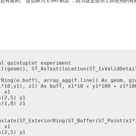
有效的。 这也称为“ESRI 标志”，因为这是这些工具使用的有效
l quintuplet experiment

il(geom)), ST_AsText(location(ST_IsValidDetail
Ring(e.buff), array_agg(f.line)) As geom, gid
1*10,y1), z1) As buff, x1*10 + y1*100 + z1*100
 x1

(2,5) y1

(1,8) z1

nslate(ST_ExteriorRing(ST_Buffer(ST_Point(x1*1
 x1

(2,5) y1
