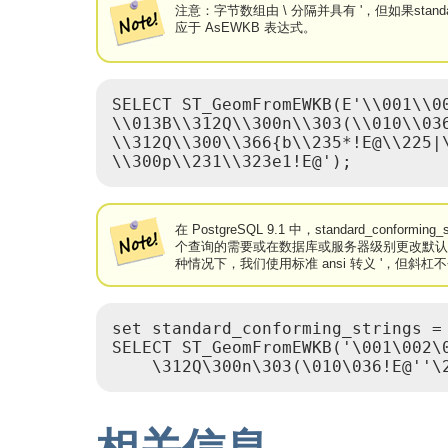
注意：字节数组由 \ 分隔并具有 '，但如果standard
应于 AsEWKB 表达式。
SELECT ST_GeomFromEWKB(E'\\001\\0
\\013B\\312Q\\300n\\303(\\010\\036
\\312Q\\300\\366{b\\235*!E@\\225|\
\\300p\\231\\323e1!E@');
在 PostgreSQL 9.1 中，standard_conf
个查询的需要或在数据库或服务器级别更改默认值。 以下是使
种情况下，我们使用标准 ansi 转义 '，但斜杠
set standard_conforming_strings = 
SELECT ST_GeomFromEWKB('\001\002\
    \312Q\300n\303(\010\036!E@''\