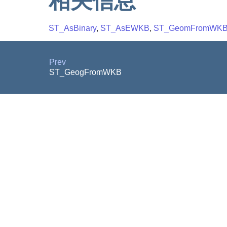
相关信息
ST_AsBinary
,
ST_AsEWKB
,
ST_GeomFromWK
Prev
ST_GeogFromWKB