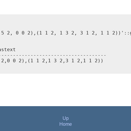
 5 2, 0 0 2),(1 1 2, 1 3 2, 3 1 2, 1 1 2))'::g
stext

------------------------------------

2,0 0 2),(1 1 2,1 3 2,3 1 2,1 1 2))

Up
Home