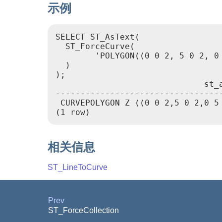
示例
SELECT ST_AsText(

  ST_ForceCurve(

        'POLYGON((0 0 2, 5 0 2, 0
  )

);

                              st_a
----------------------------------
 CURVEPOLYGON Z ((0 0 2,5 0 2,0 5 
(1 row)
相关信息
ST_LineToCurve
Prev
ST_ForceCollection