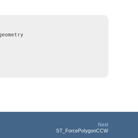
eometry

Next
ST_ForcePolygonCCW