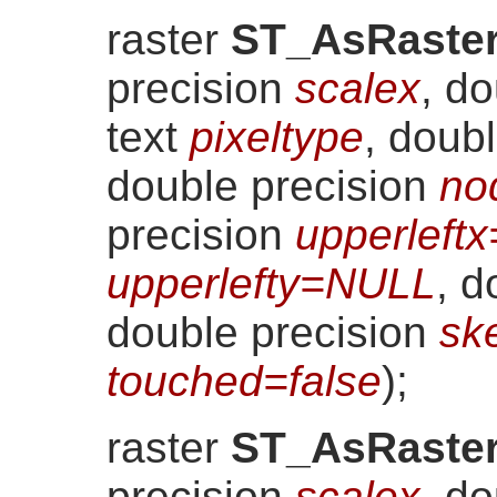
raster
ST_AsRaste
precision
scalex
, d
text
pixeltype
, doub
double precision
no
precision
upperleft
upperlefty=NULL
, d
double precision
sk
touched=false
)
;
raster
ST_AsRaste
precision
scalex
, d