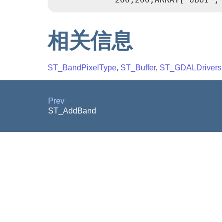
相关信息
ST_BandPixelType
,
ST_Buffer
,
ST_GDALDrivers
Prev
ST_AddBand