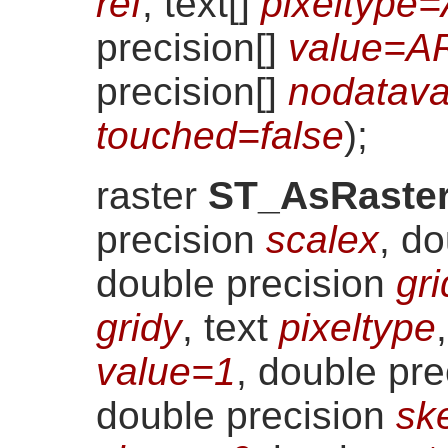
ref
, text[]
pixeltype
precision[]
value=A
precision[]
nodatav
touched=false
)
;
raster
ST_AsRaste
precision
scalex
, d
double precision
gri
gridy
, text
pixeltype
value=1
, double pr
double precision
sk