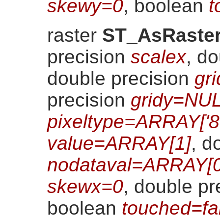
skewy=0
, boolean
t
raster
ST_AsRaste
precision
scalex
, d
double precision
gr
precision
gridy=NU
pixeltype=ARRAY['8
value=ARRAY[1]
, d
nodataval=ARRAY[0
skewx=0
, double pr
boolean
touched=fa