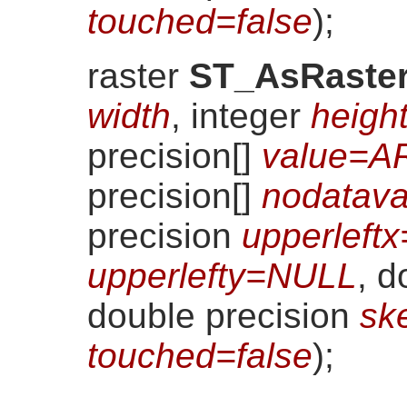
touched=false
)
;
raster
ST_AsRaste
width
, integer
heigh
precision[]
value=A
precision[]
nodatav
precision
upperleft
upperlefty=NULL
, d
double precision
sk
touched=false
)
;