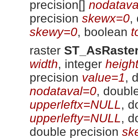
precision[]
nodatav
precision
skewx=0
,
skewy=0
, boolean
t
raster
ST_AsRaste
width
, integer
heigh
precision
value=1
, 
nodataval=0
, doubl
upperleftx=NULL
, d
upperlefty=NULL
, d
double precision
sk