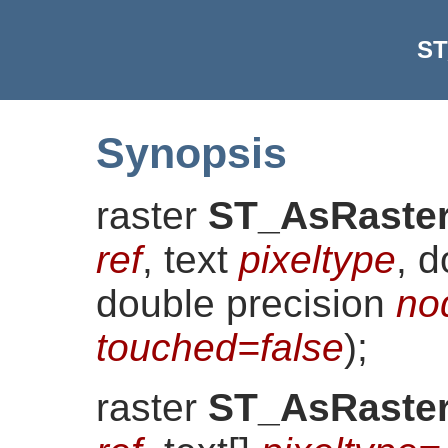
ST
Synopsis
raster
ST_AsRaste
ref
, text
pixeltype
, 
double precision
no
touched=false
)
;
raster
ST_AsRaste