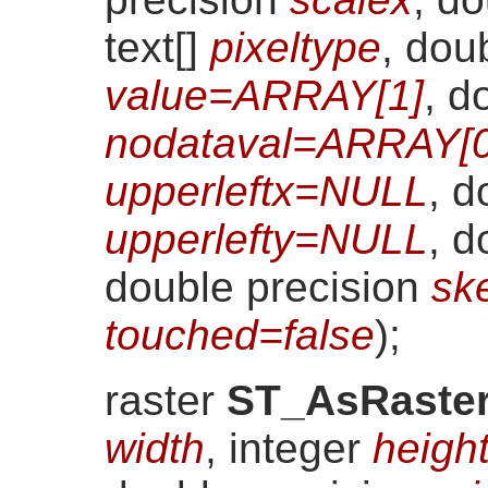
text[]
pixeltype
, dou
value=ARRAY[1]
, d
nodataval=ARRAY[0
upperleftx=NULL
, d
upperlefty=NULL
, d
double precision
sk
touched=false
)
;
raster
ST_AsRaste
width
, integer
heigh