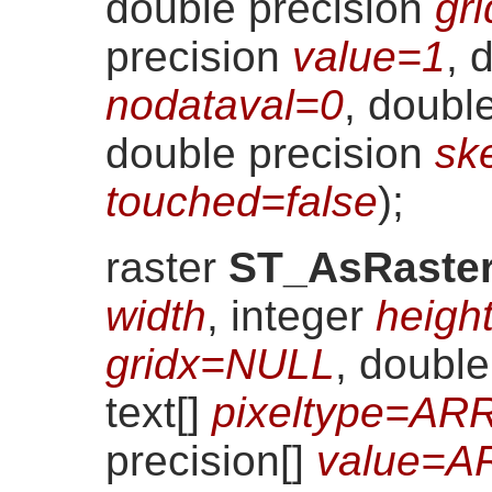
double precision
gri
precision
value=1
, 
nodataval=0
, doubl
double precision
sk
touched=false
)
;
raster
ST_AsRaste
width
, integer
heigh
gridx=NULL
, doubl
text[]
pixeltype=ARR
precision[]
value=A