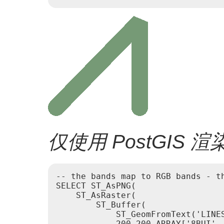
仅使用 PostGIS
-- the bands map to RGB bands - th
SELECT ST_AsPNG(

    ST_AsRaster(

        ST_Buffer(

            ST_GeomFromText('LINES
            200,200,ARRAY['8BUI',