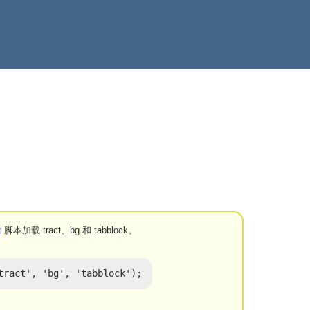
t
脚本加载 tract、bg 和 tabblock。
tract', 'bg', 'tabblock');