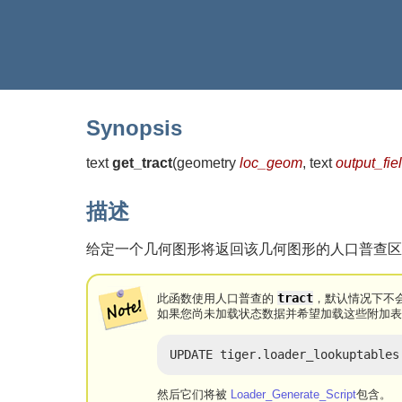
Synopsis
text
get_tract
(
geometry
loc_geom
, text
output_fi
描述
给定一个几何图形将返回该几何图形的人口普查区位
tract
此函数使用人口普查的
，默认情况下不会
如果您尚未加载状态数据并希望加载这些附加
UPDATE tiger.loader_lookuptables
然后它们将被
Loader_Generate_Script
包含。