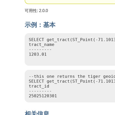
可用性: 2.0.0
示例：基本
SELECT get_tract(ST_Point(-71.1013
tract_name

---------

1203.01

--this one returns the tiger geoid
SELECT get_tract(ST_Point(-71.1013
tract_id

---------

25025120301
相关信息