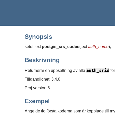
Synopsis
setof text
postgis_srs_codes
(
text
auth_name
)
;
Beskrivning
auth_srid
Returnerar en uppsättning av alla
fö
Tillgänglighet: 3.4.0
Proj version 6+
Exempel
Ange de tio första koderna som är kopplade till