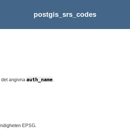
postgis_srs_codes
auth_name
r det angivna
.
 myndigheten EPSG.