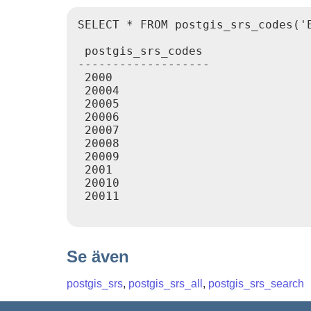
SELECT * FROM postgis_srs_codes('E
 postgis_srs_codes

-------------------

 2000

 20004

 20005

 20006

 20007

 20008

 20009

 2001

 20010

 20011

Se även
postgis_srs
,
postgis_srs_all
,
postgis_srs_search