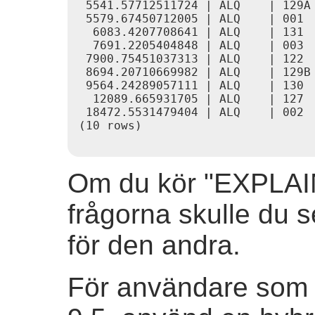
 5541.57712511724 | ALQ    | 129A

 5579.67450712005 | ALQ    | 001

  6083.4207708641 | ALQ    | 131

  7691.2205404848 | ALQ    | 003

 7900.75451037313 | ALQ    | 122

 8694.20710669982 | ALQ    | 129B

 9564.24289057111 | ALQ    | 130

  12089.665931705 | ALQ    | 127

 18472.5531479404 | ALQ    | 002

(10 rows)

Om du kör "EXPLAI
frågorna skulle du s
för den andra.
För användare som