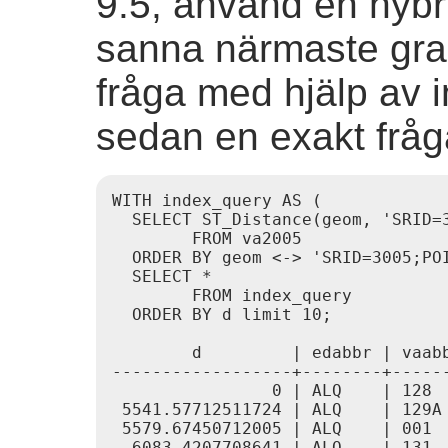
9.5, använd en hybri
sanna närmaste gra
fråga med hjälp av 
sedan en exakt fråga 
WITH index_query AS (

  SELECT ST_Distance(geom, 'SRID=
        FROM va2005

  ORDER BY geom <-> 'SRID=3005;POI
  SELECT *

        FROM index_query

  ORDER BY d limit 10;

        d         | edabbr | vaabb
------------------+--------+------
                0 | ALQ    | 128

 5541.57712511724 | ALQ    | 129A

 5579.67450712005 | ALQ    | 001

  6083.4207708641 | ALQ    | 131
