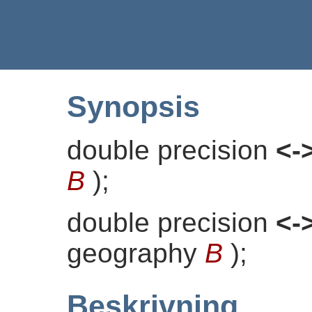
Synopsis
double precision
<-
B
)
;
double precision
<-
geography
B
)
;
Beskrivning