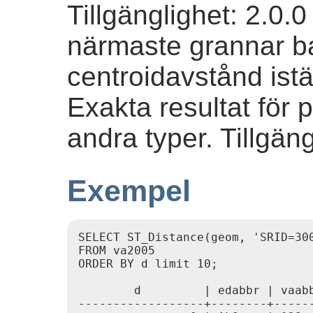
Tillgänglighet: 2.0.
närmaste grannar b
centroidavstånd istäl
Exakta resultat för p
andra typer. Tillgän
Exempel
SELECT ST_Distance(geom, 'SRID=30
FROM va2005

ORDER BY d limit 10;

        d         | edabbr | vaabb
------------------+--------+------