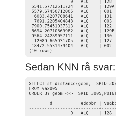
                0 | ALQ    | 128

 5541.57712511724 | ALQ    | 129A

 5579.67450712005 | ALQ    | 001

  6083.4207708641 | ALQ    | 131

  7691.2205404848 | ALQ    | 003

 7900.75451037313 | ALQ    | 122

 8694.20710669982 | ALQ    | 129B

 9564.24289057111 | ALQ    | 130

  12089.665931705 | ALQ    | 127

 18472.5531479404 | ALQ    | 002

Sedan KNN rå svar:
SELECT st_distance(geom, 'SRID=30
FROM va2005

ORDER BY geom <-> 'SRID=3005;POINT
        d         | edabbr | vaabb
------------------+--------+------
                0 | ALQ    | 128
