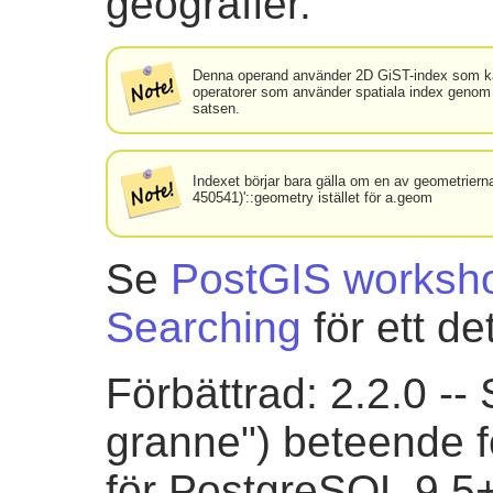
geografier.
Denna operand använder 2D GiST-index som kan f
operatorer som använder spatiala index genom 
satsen.
Indexet börjar bara gälla om en av geometriern
450541)'::geometry istället för a.geom
Se
PostGIS worksho
Searching
för ett de
Förbättrad: 2.2.0 -
granne") beteende f
för PostgreSQL 9.5+