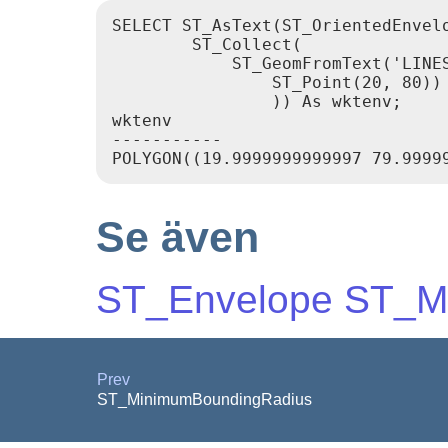
SELECT ST_AsText(ST_OrientedEnvelo
        ST_Collect(

            ST_GeomFromText('LINES
                ST_Point(20, 80))

                )) As wktenv;

wktenv

-----------

Se även
ST_Envelope
ST_Mi
Prev
ST_MinimumBoundingRadius