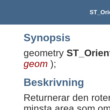
ST_Ori
Synopsis
geometry
ST_Orien
geom
)
;
Beskrivning
Returnerar den rote
minsta area som oms