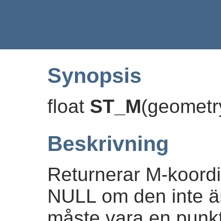
Synopsis
float
ST_M
(
geomet
Beskrivning
Returnerar M-koordin
NULL om den inte är 
måste vara en punkt