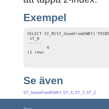
Exempel
SELECT ST_M(ST_GeomFromEWKT('POINT
 st_m

------

        4

(1 row)

Se även
ST_GeomFromEWKT
,
ST_X
,
ST_Y
,
ST_Z
Prev