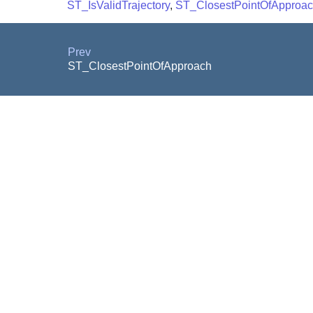
ST_IsValidTrajectory
,
ST_ClosestPointOfApproa
Prev
ST_ClosestPointOfApproach