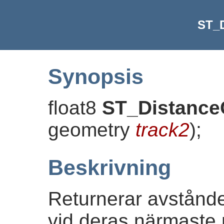
ST_
Synopsis
float8
ST_Distanc
geometry
track2
)
;
Beskrivning
Returnerar avstånde
vid deras närmaste