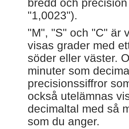
bredd och precisio
"1,0023").
"M", "S" och "C" är 
visas grader med ett
söder eller väster.
minuter som decima
precisionssiffror s
också utelämnas vi
decimaltal med så m
som du anger.