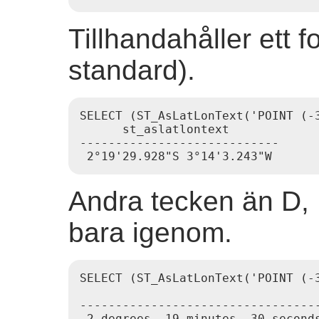
Tillhandahåller ett
standard).
SELECT (ST_AsLatLonText('POINT (-3
      st_aslatlontext

----------------------------

Andra tecken än D, 
bara igenom.
SELECT (ST_AsLatLonText('POINT (-
                                  
---------------------------------