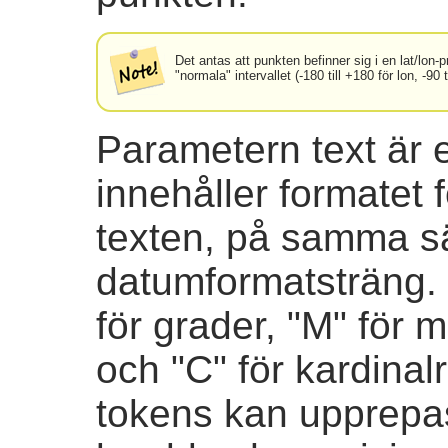
Det antas att punkten befinner sig i en lat/lon-p
"normala" intervallet (-180 till +180 för lon, -90 ti
Parametern text är 
innehåller formatet 
texten, på samma s
datumformatsträng. 
för grader, "M" för 
och "C" för kardina
tokens kan upprepas