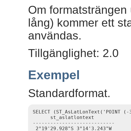
Om formatsträngen u
lång) kommer ett st
användas.
Tillgänglighet: 2.0
Exempel
Standardformat.
SELECT (ST_AsLatLonText('POINT (-3
      st_aslatlontext

----------------------------
