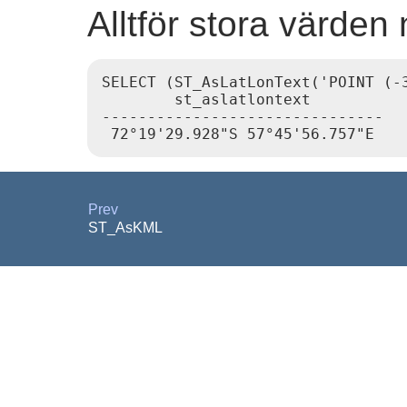
Alltför stora värden
SELECT (ST_AsLatLonText('POINT (-3
        st_aslatlontext

-------------------------------

Prev
ST_AsKML