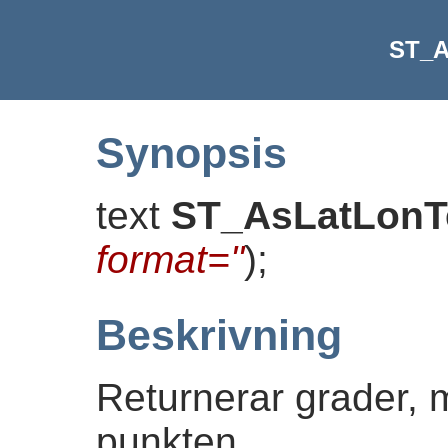
ST_A
Synopsis
text
ST_AsLatLonT
format=''
)
;
Beskrivning
Returnerar grader, 
punkten.