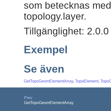
som betecknas me
topology.layer.
Tillgänglighet: 2.0.0
Exempel
Se även
GetTopoGeomElementArray
,
TopoElement
,
Topo
Prev
GetTopoGeomElementArray