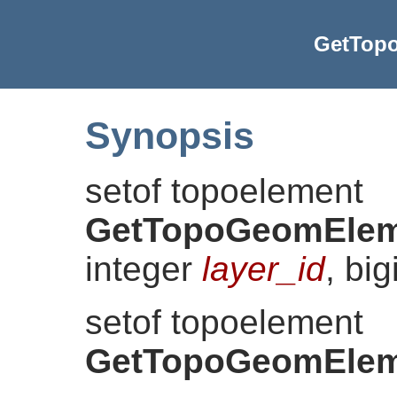
GetTop
Synopsis
setof topoelement
GetTopoGeomElem
integer
layer_id
, big
setof topoelement
GetTopoGeomElem