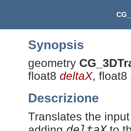
CG_
Synopsis
geometry
CG_3DTra
float8
deltaX
, float8
Descrizione
Translates the inpu
deltaX
adding
to t