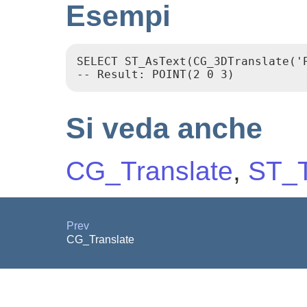
Esempi
SELECT ST_AsText(CG_3DTranslate('P
-- Result: POINT(2 0 3)
Si veda anche
CG_Translate
,
ST_T
Prev
CG_Translate