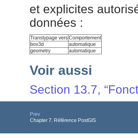
et explicites autori
données :
Transtypage vers
Comportement
box3d
automatique
geometry
automatique
Voir aussi
Section 13.7, “Fonc
Prev
Chapter 7. Référence PostGIS