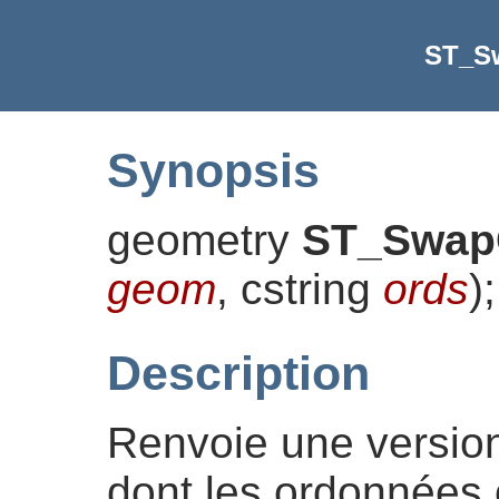
ST_S
Synopsis
geometry
ST_Swap
geom
, cstring
ords
)
;
Description
Renvoie une versio
dont les ordonnées o