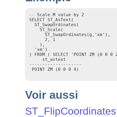
-- Scale M value by 2

SELECT ST_AsText(

  ST_SwapOrdinates(

    ST_Scale(

      ST_SwapOrdinates(g,'xm'),

      2, 1

    ),

  'xm')

) FROM ( SELECT 'POINT ZM (0 0 0 2
     st_astext

--------------------

 POINT ZM (0 0 0 4)

Voir aussi
ST_FlipCoordinates