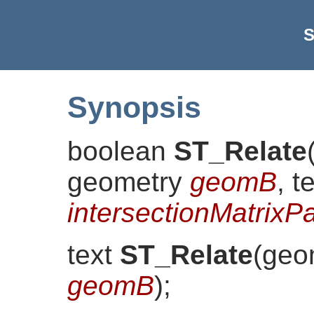
S
Synopsis
boolean
ST_Relate
geometry
geomB
, t
intersectionMatrixPa
text
ST_Relate
(
geo
geomB
)
;