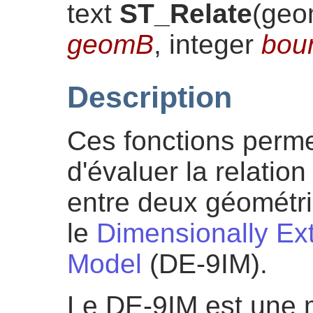
text
ST_Relate
(
geo
geomB
, integer
bou
Description
Ces fonctions permet
d'évaluer la relation
entre deux géométrie
le
Dimensionally Ex
Model
(DE-9IM).
Le DE-9IM est une 