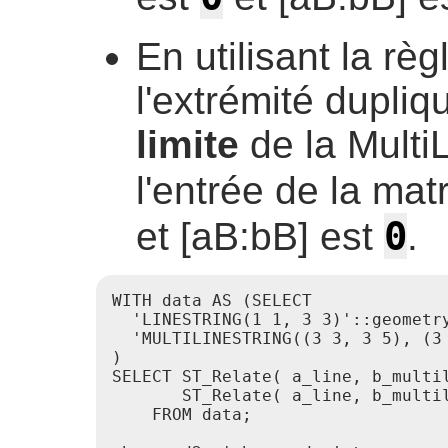
En utilisant la rè
l'extrémité dupliq
limite
de la Multi
l'entrée de la mat
0
et [aB:bB] est
.
WITH data AS (SELECT

  'LINESTRING(1 1, 3 3)'::geometry
  'MULTILINESTRING((3 3, 3 5), (3 
)

SELECT ST_Relate( a_line, b_multil
       ST_Relate( a_line, b_multil
    FROM data;
