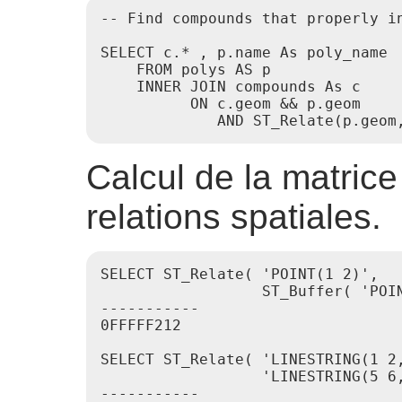
-- Find compounds that properly i
SELECT c.* , p.name As poly_name

    FROM polys AS p

    INNER JOIN compounds As c

          ON c.geom && p.geom

Calcul de la matrice
relations spatiales.
SELECT ST_Relate( 'POINT(1 2)',

                  ST_Buffer( 'POIN
-----------

0FFFFF212

SELECT ST_Relate( 'LINESTRING(1 2,
                  'LINESTRING(5 6,
-----------
