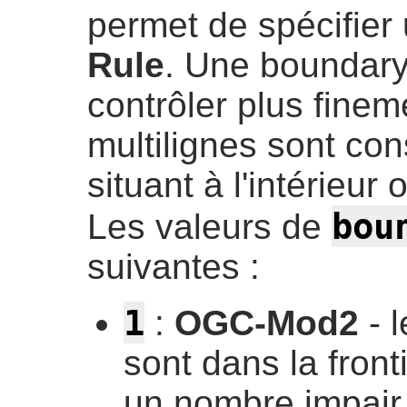
permet de spécifier
Rule
. Une boundary
contrôler plus finem
multilignes sont c
situant à l'intérieur
bou
Les valeurs de
suivantes :
1
:
OGC-Mod2
- l
sont dans la front
un nombre impair d