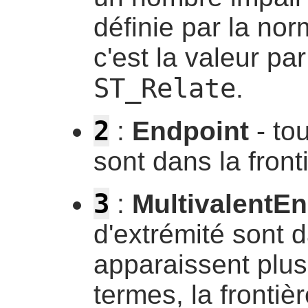
définie par la no
c'est la valeur pa
ST_Relate
.
2
:
Endpoint
- tou
sont dans la front
3
:
MultivalentE
d'extrémité sont da
apparaissent plus 
termes, la frontiè