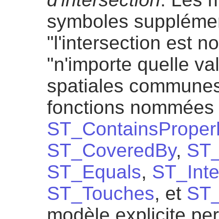
symboles supplément
"l'intersection est no
"n'importe quelle val
spatiales communes 
fonctions nommée
ST_ContainsProper
ST_CoveredBy
,
ST_
ST_Equals
,
ST_Inte
ST_Touches
, et
ST_
modèle explicite per