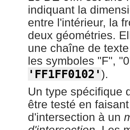
indiquant la dimensi
entre l'intérieur, la f
deux géométries. El
une chaîne de texte 
les symboles "F", "0
'FF1FF0102'
).
Un type spécifique d
être testé en faisan
d'intersection à un
m
d'intersection
. Les m