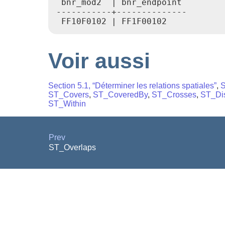
 bnr_mod2  | bnr_endpoint

-----------+--------------

Voir aussi
Section 5.1, “Déterminer les relations spatiales”
,
S
ST_Covers
,
ST_CoveredBy
,
ST_Crosses
,
ST_Dis
ST_Within
Prev
ST_Overlaps