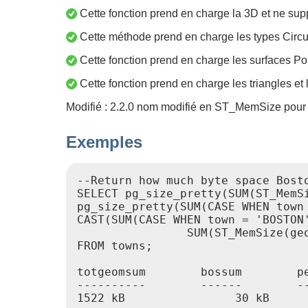
Cette fonction prend en charge la 3D et ne supp
Cette méthode prend en charge les types Circul
Cette fonction prend en charge les surfaces Po
Cette fonction prend en charge les triangles et l
Modifié : 2.2.0 nom modifié en ST_MemSize pour
Exemples
--Return how much byte space Bosto
SELECT pg_size_pretty(SUM(ST_MemSi
pg_size_pretty(SUM(CASE WHEN town
CAST(SUM(CASE WHEN town = 'BOSTON'
                SUM(ST_MemSize(geo
FROM towns;

totgeomsum        bossum        pe
----------        ------        --
1522 kB                30 kB      