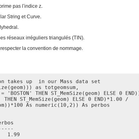
rime pas l'indice z.
ar String et Curve.
lyhedral.
es réseaux irréguliers triangulés (TIN).
 respecter la convention de nommage.
n takes up  in our Mass data set

ze(geom))) as totgeomsum,

 = 'BOSTON' THEN ST_MemSize(geom) ELSE 0 END))
 THEN ST_MemSize(geom) ELSE 0 END)*1.00 /

m))*100 As numeric(10,2)) As perbos

rbos

----

  1.99
