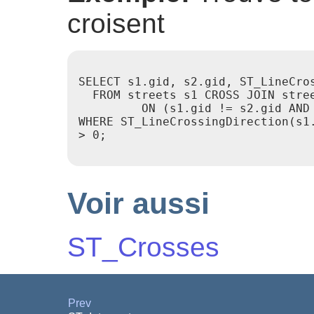
croisent
SELECT s1.gid, s2.gid, ST_LineCros
  FROM streets s1 CROSS JOIN stree
         ON (s1.gid != s2.gid AND 
WHERE ST_LineCrossingDirection(s1.
> 0;

Voir aussi
ST_Crosses
Prev