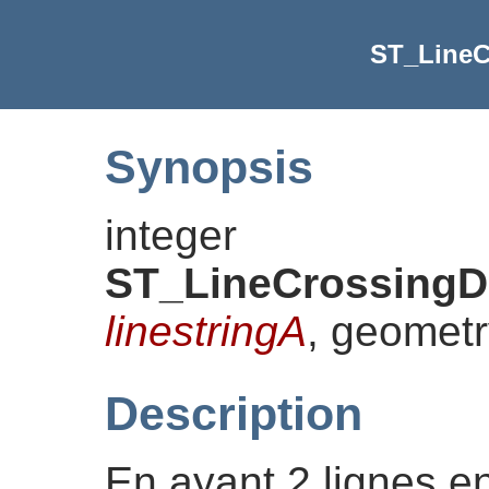
ST_LineC
Synopsis
integer
ST_LineCrossingDi
linestringA
, geomet
Description
En ayant 2 lignes e