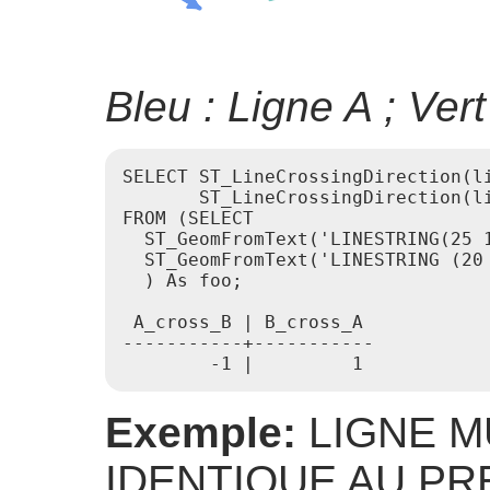
Bleu : Ligne A ; Vert
SELECT ST_LineCrossingDirection(li
       ST_LineCrossingDirection(li
FROM (SELECT

  ST_GeomFromText('LINESTRING(25 1
  ST_GeomFromText('LINESTRING (20 
  ) As foo;

 A_cross_B | B_cross_A

-----------+-----------

Exemple:
LIGNE M
IDENTIQUE AU PR