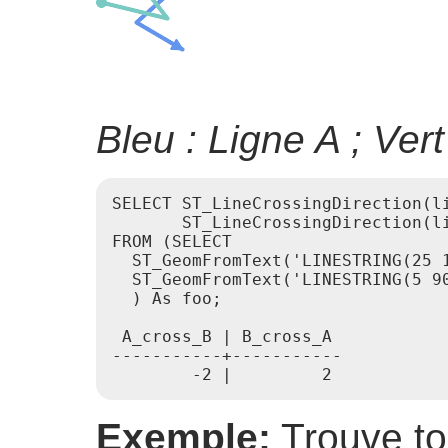
Bleu : Ligne A ; Vert
SELECT ST_LineCrossingDirection(li
       ST_LineCrossingDirection(li
FROM (SELECT

  ST_GeomFromText('LINESTRING(25 1
  ST_GeomFromText('LINESTRING(5 90
  ) As foo;

 A_cross_B | B_cross_A

-----------+-----------

Exemple:
Trouve to