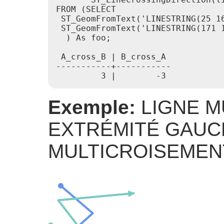
FROM (SELECT

 ST_GeomFromText('LINESTRING(25 16
 ST_GeomFromText('LINESTRING(171 1
  ) As foo;

 A_cross_B | B_cross_A

-----------+-----------

Exemple:
LIGNE M
EXTRÉMITÉ GAUCH
MULTICROISEMEN