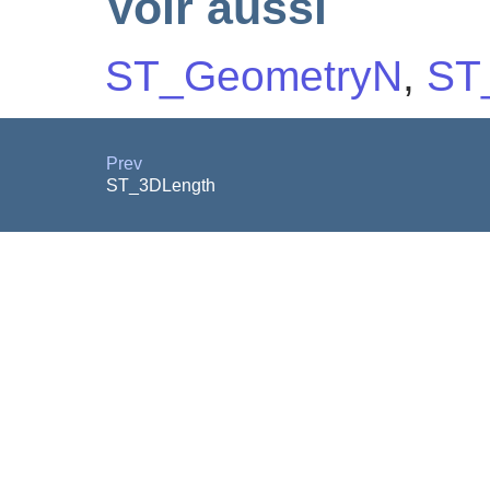
Voir aussi
ST_GeometryN
,
ST
Prev
ST_3DLength