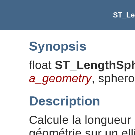
ST_Le
Synopsis
float
ST_LengthSph
a_geometry
, spher
Description
Calcule la longueur 
géométrie sur un elli