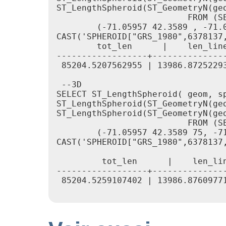
ST_LengthSpheroid(ST_GeometryN(geo
                          FROM (S
        (-71.05957 42.3589 , -71.0
CAST('SPHEROID["GRS_1980",6378137,
        tot_len      |    len_line
------------------+---------------
 85204.5207562955 | 13986.87252293
 --3D

SELECT ST_LengthSpheroid( geom, sp
ST_LengthSpheroid(ST_GeometryN(geo
ST_LengthSpheroid(ST_GeometryN(geo
                          FROM (S
        (-71.05957 42.3589 75, -71
CAST('SPHEROID["GRS_1980",6378137,
         tot_len      |    len_lin
------------------+---------------
 85204.5259107402 | 13986.87609771