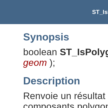
ST_I
Synopsis
boolean
ST_IsPol
geom
)
;
Description
Renvoie un résultat p
composants polygon