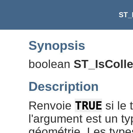
ST_I
Synopsis
boolean
ST_IsColle
Description
TRUE
Renvoie
si le
l'argument est un ty
géométrie. Les types