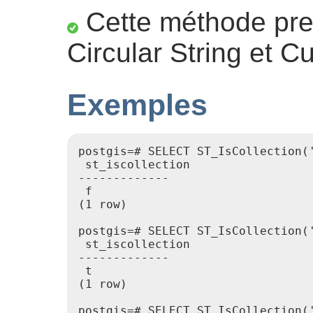
Cette méthode pre
Circular String et C
Exemples
postgis=# SELECT ST_IsCollection('
 st_iscollection

-------------

 f

(1 row)

postgis=# SELECT ST_IsCollection('
 st_iscollection

-------------

 t

(1 row)

postgis=# SELECT ST_IsCollection('