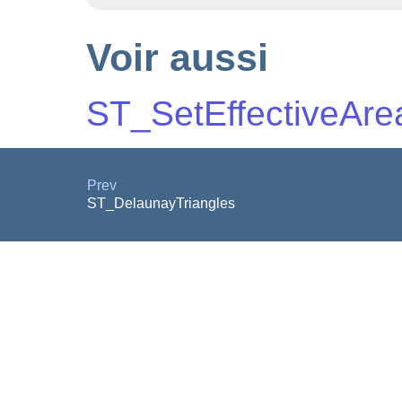
Voir aussi
ST_SetEffectiveAre
Prev
ST_DelaunayTriangles