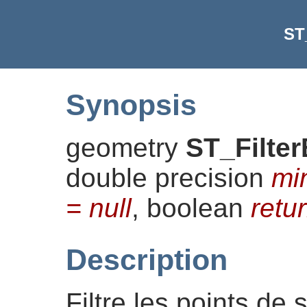
ST
Synopsis
geometry
ST_Filte
double precision
mi
= null
, boolean
retu
Description
Filtre les points de