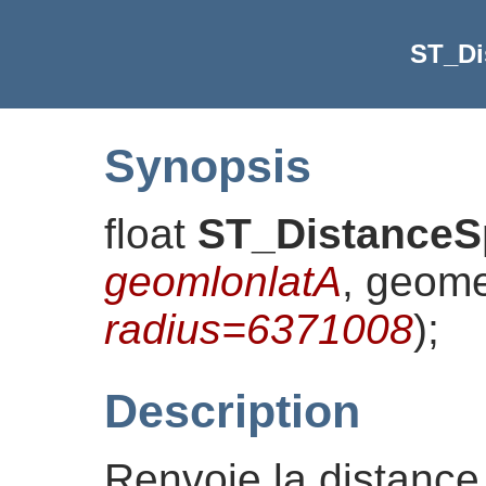
ST_Di
Synopsis
float
ST_DistanceS
geomlonlatA
, geom
radius=6371008
)
;
Description
Renvoie la distance