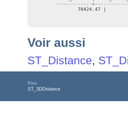
        -------------+-----------
                70424.47 |       
Voir aussi
ST_Distance
,
ST_Di
Prev
ST_3DDistance