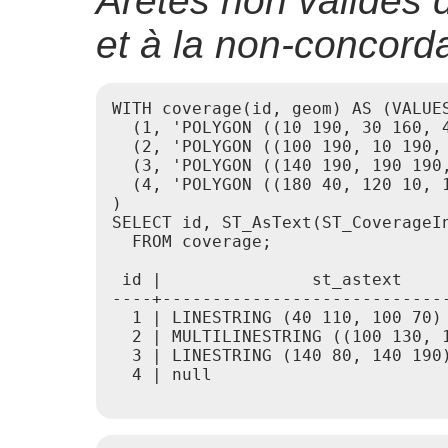
Arêtes non valides
et à la non-concor
WITH coverage(id, geom) AS (VALUES
  (1, 'POLYGON ((10 190, 30 160, 
  (2, 'POLYGON ((100 190, 10 190,
  (3, 'POLYGON ((140 190, 190 190,
  (4, 'POLYGON ((180 40, 120 10, 1
)

SELECT id, ST_AsText(ST_CoverageIn
  FROM coverage;

 id |               st_astext

----+-----------------------------
  1 | LINESTRING (40 110, 100 70)

  2 | MULTILINESTRING ((100 130, 
  3 | LINESTRING (140 80, 140 190)
  4 | null
