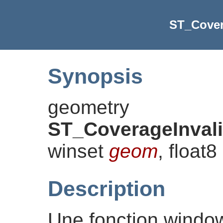
ST_Cover
Synopsis
geometry
ST_CoverageInval
winset
geom
, float8
Description
Une fonction window 