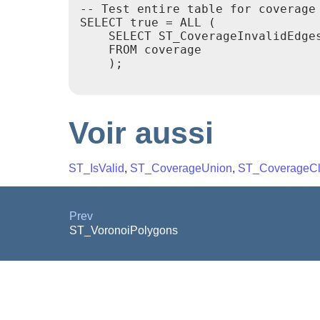
-- Test entire table for coverage 
SELECT true = ALL (

    SELECT ST_CoverageInvalidEdges
    FROM coverage

    );

Voir aussi
ST_IsValid
,
ST_CoverageUnion
,
ST_CoverageC
Prev
ST_VoronoiPolygons