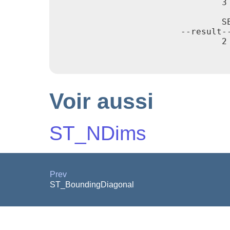
                                3

                                SE
                        --result--
                                2

Voir aussi
ST_NDims
Prev
ST_BoundingDiagonal