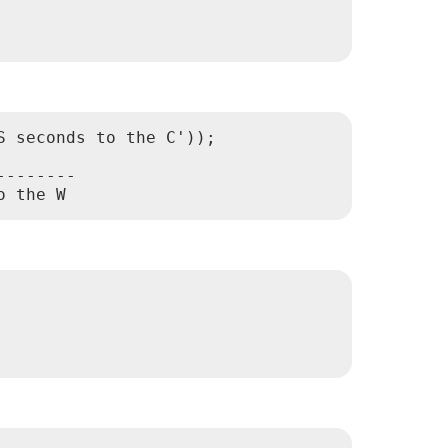
 seconds to the C'));

-------
