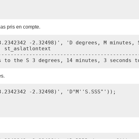
pas pris en compte.
3.2342342 -2.32498)', 'D degrees, M minutes, S
 st_aslatlontext

----------------------------------------------
es.
.2342342 -2.32498)', 'D°M''S.SSS"'));
