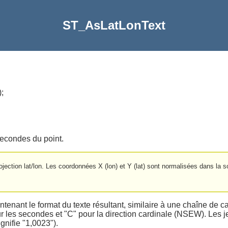
ST_AsLatLonText
)
;
secondes du point.
ection lat/lon. Les coordonnées X (lon) et Y (lat) sont normalisées dans la so
tenant le format du texte résultant, similaire à une chaîne de 
ur les secondes et "C" pour la direction cardinale (NSEW). Les 
gnifie "1,0023").