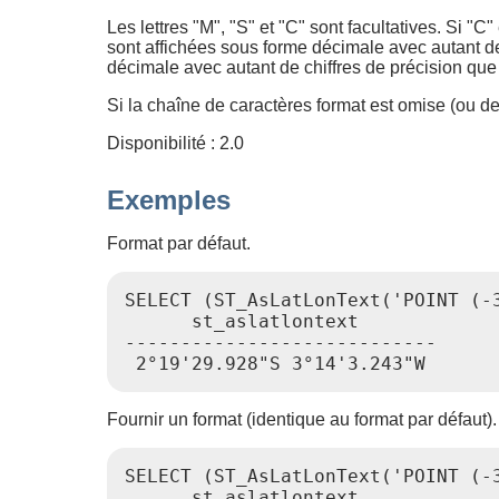
Les lettres "M", "S" et "C" sont facultatives. Si "C
sont affichées sous forme décimale avec autant de
décimale avec autant de chiffres de précision que 
Si la chaîne de caractères format est omise (ou de 
Disponibilité : 2.0
Exemples
Format par défaut.
SELECT (ST_AsLatLonText('POINT (-3
      st_aslatlontext

----------------------------

Fournir un format (identique au format par défaut).
SELECT (ST_AsLatLonText('POINT (-3
      st_aslatlontext
