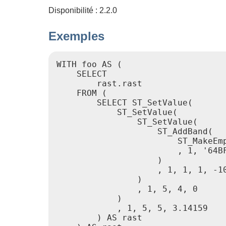
Disponibilité : 2.2.0
Exemples
WITH foo AS (

    SELECT

        rast.rast

    FROM (

        SELECT ST_SetValue(

            ST_SetValue(

                ST_SetValue(

                    ST_AddBand(

                        ST_MakeEmp
                        , 1, '64BF
                    )

                    , 1, 1, 1, -10
                )

                , 1, 5, 4, 0

            )

            , 1, 5, 5, 3.14159

        ) AS rast
