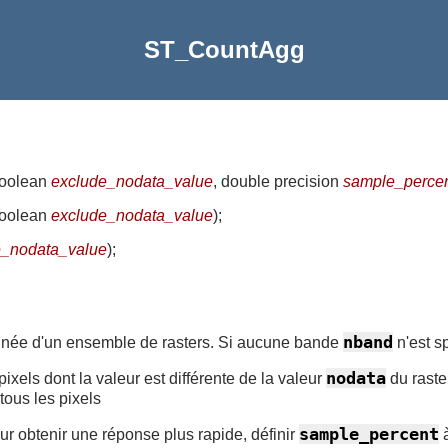
ST_CountAgg
boolean
exclude_nodata_value
, double precision
sample_perce
boolean
exclude_nodata_value
)
;
e_nodata_value
)
;
nband
née d'un ensemble de rasters. Si aucune bande
n'est sp
nodata
 pixels dont la valeur est différente de la valeur
du raste
tous les pixels
sample_percent
our obtenir une réponse plus rapide, définir
à