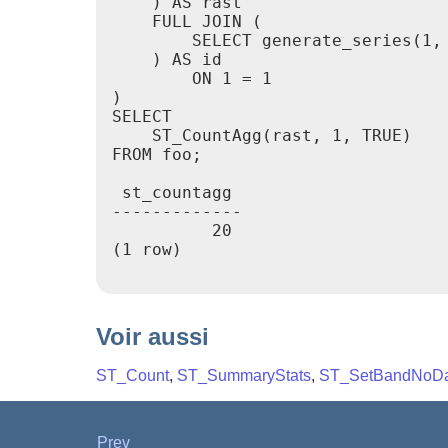
    ) AS rast

    FULL JOIN (

        SELECT generate_series(1, 
    ) AS id

        ON 1 = 1

)

SELECT

    ST_CountAgg(rast, 1, TRUE)

FROM foo;

 st_countagg

-------------

          20

(1 row)

Voir aussi
ST_Count
,
ST_SummaryStats
,
ST_SetBandNoDa
Prev