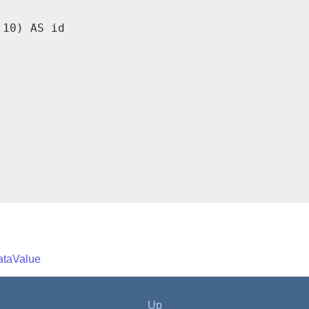
10) AS id

taValue
Up