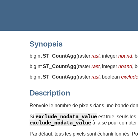
Synopsis
bigint
ST_CountAgg
(
raster
rast
, integer
nband
, 
bigint
ST_CountAgg
(
raster
rast
, integer
nband
, 
bigint
ST_CountAgg
(
raster
rast
, boolean
exclud
Description
Renvoie le nombre de pixels dans une bande don
exclude_nodata_value
Si
est true, seuls les
exclude_nodata_value
à false pour compter 
Par défaut, tous les pixels sont échantillonnés. P