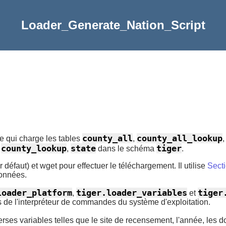
Loader_Generate_Nation_Script
county_all
county_all_lookup
ée qui charge les tables
,
county_lookup
state
tiger
,
,
dans le schéma
.
 défaut) et wget pour effectuer le téléchargement. Il utilise
Secti
données.
loader_platform
tiger.loader_variables
tiger
,
et
es de l'interpréteur de commandes du système d'exploitation.
erses variables telles que le site de recensement, l'année, les