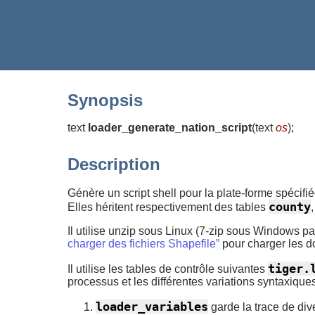
Synopsis
text
loader_generate_nation_script
(
text
os
)
;
Description
Génère un script shell pour la plate-forme spécifi
county
Elles héritent respectivement des tables
Il utilise unzip sous Linux (7-zip sous Windows par
charger des fichiers Shapefile”
pour charger les 
tiger.
Il utilise les tables de contrôle suivantes
processus et les différentes variations syntaxiqu
loader_variables
garde la trace de div