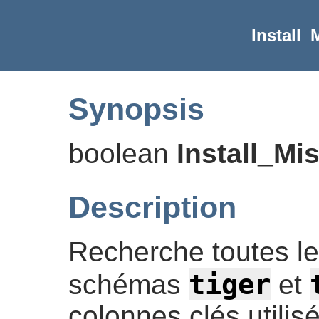
Install
Synopsis
boolean
Install_Mi
Description
Recherche toutes le
tiger
schémas
et
colonnes clés utilis