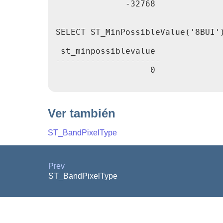
              -32768

SELECT ST_MinPossibleValue('8BUI')
 st_minpossiblevalue

---------------------

                   0

Ver también
ST_BandPixelType
Prev
ST_BandPixelType