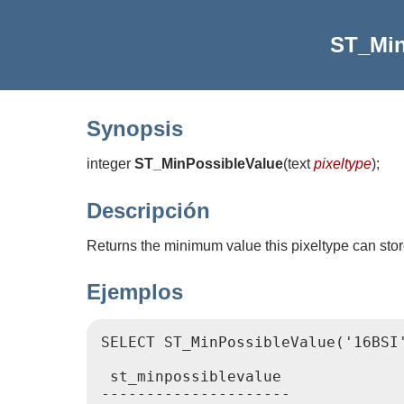
ST_Min
Synopsis
integer
ST_MinPossibleValue
(
text
pixeltype
)
;
Descripción
Returns the minimum value this pixeltype can stor
Ejemplos
SELECT ST_MinPossibleValue('16BSI'
 st_minpossiblevalue

---------------------
