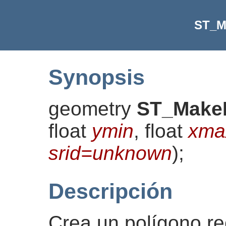
ST_M
Synopsis
geometry
ST_Make
float
ymin
, float
xma
srid=unknown
)
;
Descripción
Crea un polígono re