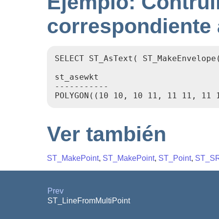
Ejemplo: Contrui
correspondiente 
SELECT ST_AsText( ST_MakeEnvelope(
st_asewkt

-----------

Ver también
ST_MakePoint
,
ST_MakePoint
,
ST_Point
,
ST_S
Prev
ST_LineFromMultiPoint