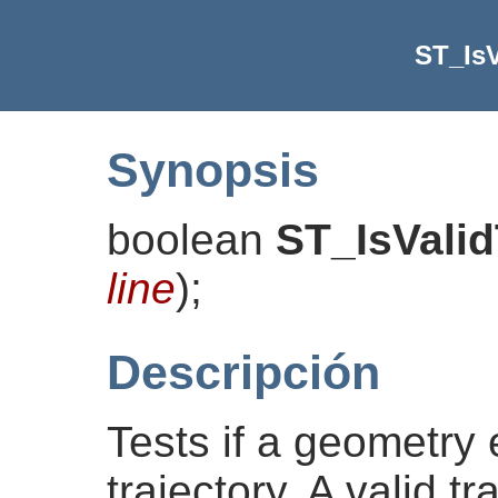
ST_IsV
Synopsis
boolean
ST_IsValid
line
)
;
Descripción
Tests if a geometry
trajectory. A valid t