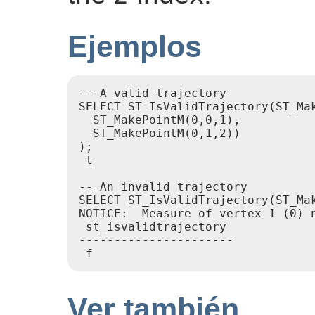
Ejemplos
-- A valid trajectory

SELECT ST_IsValidTrajectory(ST_Mak
  ST_MakePointM(0,0,1),

  ST_MakePointM(0,1,2))

);

 t

-- An invalid trajectory

SELECT ST_IsValidTrajectory(ST_Ma
NOTICE:  Measure of vertex 1 (0) n
 st_isvalidtrajectory

----------------------

Ver también