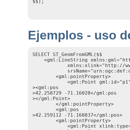
$$);

Ejemplos - uso d
SELECT ST_GeomFromGML($$

    <gml:LineString xmlns:gml="htt
            xmlns:xlink="http://ww
            srsName="urn:ogc:def:c
        <gml:pointProperty>

            <gml:Point gml:id="p1"
><gml:pos

>42.258729 -71.16028</gml:pos

></gml:Point>

        </gml:pointProperty>

        <gml:pos

>42.259112 -71.160837</gml:pos>

        <gml:pointProperty>

            <gml:Point xlink:type=