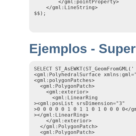
        </gml:pointProperty>

    </gml:LineString>

$$);

Ejemplos - Superf
SELECT ST_AsEWKT(ST_GeomFromGML('

<gml:PolyhedralSurface xmlns:gml="
<gml:polygonPatches>

  <gml:PolygonPatch>

    <gml:exterior>

      <gml:LinearRing

><gml:posList srsDimension="3"

>0 0 0 0 0 1 0 1 1 0 1 0 0 0 0</gm
></gml:LinearRing>

    </gml:exterior>

  </gml:PolygonPatch>

  <gml:PolygonPatch>
