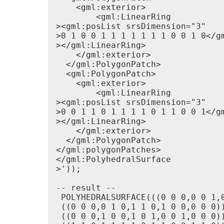
    <gml:exterior>

        <gml:LinearRing

><gml:posList srsDimension="3"

>0 1 0 0 1 1 1 1 1 1 1 0 0 1 0</gm
></gml:LinearRing>

    </gml:exterior>

  </gml:PolygonPatch>

  <gml:PolygonPatch>

    <gml:exterior>

        <gml:LinearRing

><gml:posList srsDimension="3"

>0 0 1 1 0 1 1 1 1 0 1 1 0 0 1</gm
></gml:LinearRing>

    </gml:exterior>

  </gml:PolygonPatch>

</gml:polygonPatches>

</gml:PolyhedralSurface

>'));

-- result --

 POLYHEDRALSURFACE(((0 0 0,0 0 1,0
 ((0 0 0,0 1 0,1 1 0,1 0 0,0 0 0))
 ((0 0 0,1 0 0,1 0 1,0 0 1,0 0 0))