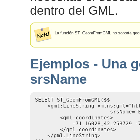
dentro del GML.
La función ST_GeomFromGML no soporta geo
Ejemplos - Una g
srsName
SELECT ST_GeomFromGML($$

    <gml:LineString xmlns:gml="htt
                        srsName="E
        <gml:coordinates>

            -71.16028,42.258729 -7
        </gml:coordinates>

    </gml:LineString>
