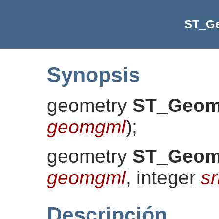
ST_G
Synopsis
geometry
ST_Geo
geomgml
)
;
geometry
ST_Geo
geomgml
, integer
sr
Descripción