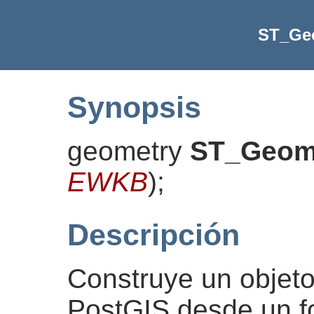
ST_G
Synopsis
geometry
ST_Geo
EWKB
)
;
Descripción
Construye un objet
PostGIS desde un 