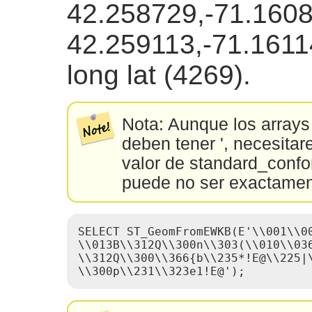
42.258729,-71.160
42.259113,-71.161
long lat (4269).
Nota: Aunque los arrays 
deben tener ', necesitar
valor de standard_confor
puede no ser exactame
SELECT ST_GeomFromEWKB(E'\\001\\0
\\013B\\312Q\\300n\\303(\\010\\036
\\312Q\\300\\366{b\\235*!E@\\225|\
\\300p\\231\\323e1!E@');