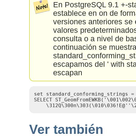
En PostgreSQL 9.1 +-st
establece en on de for
versiones anteriores se 
valores predeterminado
consulta o a nivel de ba
continuación se muestra
standard_conforming_str
escapamos del ' with sta
escapan
set standard_conforming_strings = 
SELECT ST_GeomFromEWKB('\001\002\
    \312Q\300n\303(\010\036!E@''\
Ver también