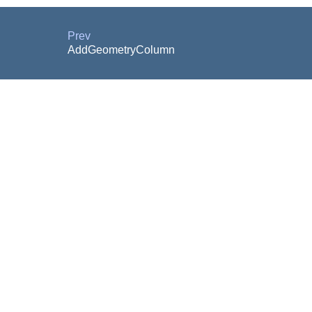
Prev
AddGeometryColumn