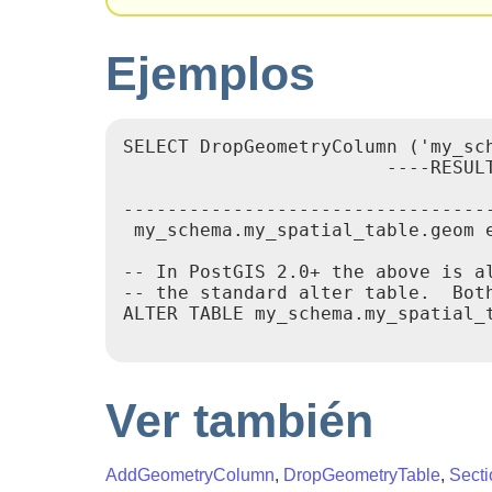
Ejemplos
SELECT DropGeometryColumn ('my_sch
                        ----RESULT
                                  
----------------------------------
 my_schema.my_spatial_table.geom e
-- In PostGIS 2.0+ the above is al
-- the standard alter table.  Both
ALTER TABLE my_schema.my_spatial_t
Ver también
AddGeometryColumn
,
DropGeometryTable
,
Sect