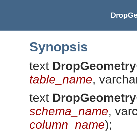
DropGe
Synopsis
text
DropGeometr
table_name
, varch
text
DropGeometr
schema_name
, var
column_name
)
;