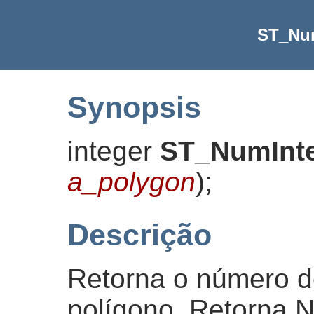
ST_Num
Synopsis
integer
ST_NumInte
a_polygon
)
;
Descrição
Retorna o número de
polígono. Retorna 