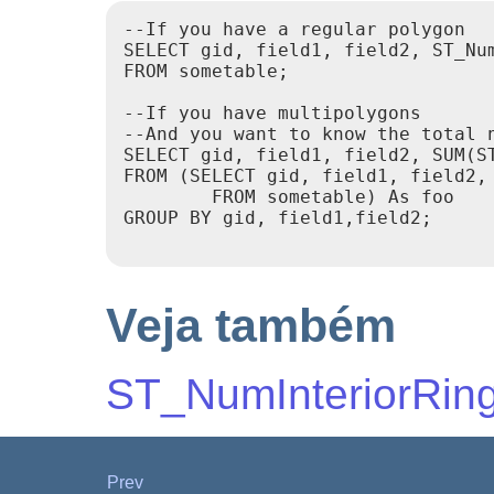
--If you have a regular polygon

SELECT gid, field1, field2, ST_Num
FROM sometable;

--If you have multipolygons

--And you want to know the total n
SELECT gid, field1, field2, SUM(ST
FROM (SELECT gid, field1, field2, 
        FROM sometable) As foo

GROUP BY gid, field1,field2;

Veja também
ST_NumInteriorRin
Prev