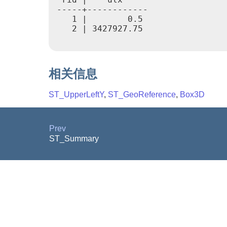
-----+------------

   1 |        0.5

   2 | 3427927.75

相关信息
ST_UpperLeftY
,
ST_GeoReference
,
Box3D
Prev
ST_Summary