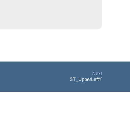
Next
ST_UpperLeftY