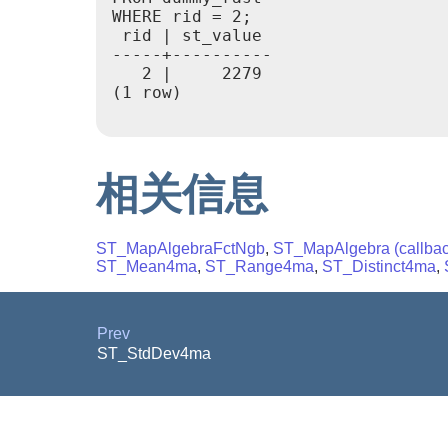
WHERE rid = 2;

 rid | st_value

-----+----------

   2 |     2279

(1 row)

相关信息
ST_MapAlgebraFctNgb
,
ST_MapAlgebra (callback
ST_Mean4ma
,
ST_Range4ma
,
ST_Distinct4ma
,
Prev
ST_StdDev4ma