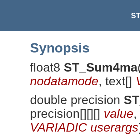
S
Synopsis
float8
ST_Sum4ma
nodatamode
, text[]
double precision
S
precision[][][]
value
,
VARIADIC userargs