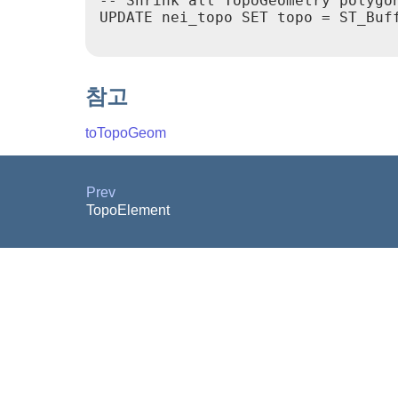
-- Shrink all TopoGeometry polygon
UPDATE nei_topo SET topo = ST_Buff
참고
toTopoGeom
Prev
TopoElement