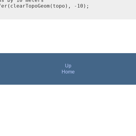
s by 10 meters

er(clearTopoGeom(topo), -10);

Up
Home