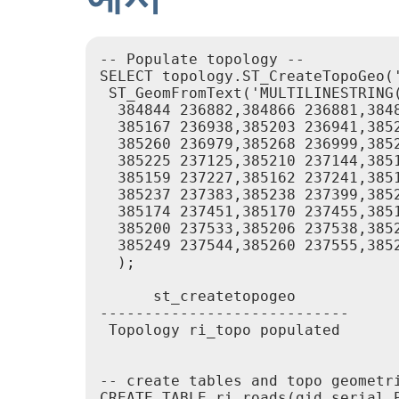
-- Populate topology --

SELECT topology.ST_CreateTopoGeo('
 ST_GeomFromText('MULTILINESTRING
  384844 236882,384866 236881,384
  385167 236938,385203 236941,385
  385260 236979,385268 236999,385
  385225 237125,385210 237144,385
  385159 237227,385162 237241,385
  385237 237383,385238 237399,385
  385174 237451,385170 237455,385
  385200 237533,385206 237538,385
  385249 237544,385260 237555,385
  );

      st_createtopogeo

----------------------------

 Topology ri_topo populated

-- create tables and topo geometri
CREATE TABLE ri.roads(gid serial P