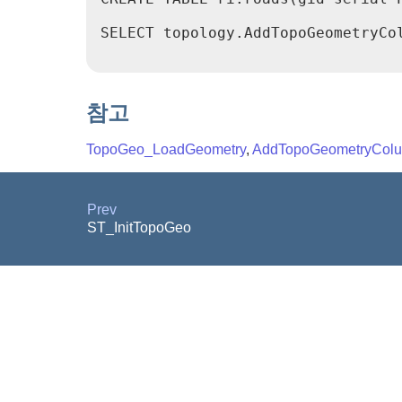
SELECT topology.AddTopoGeometryCol
참고
TopoGeo_LoadGeometry
,
AddTopoGeometryCol
Prev
ST_InitTopoGeo