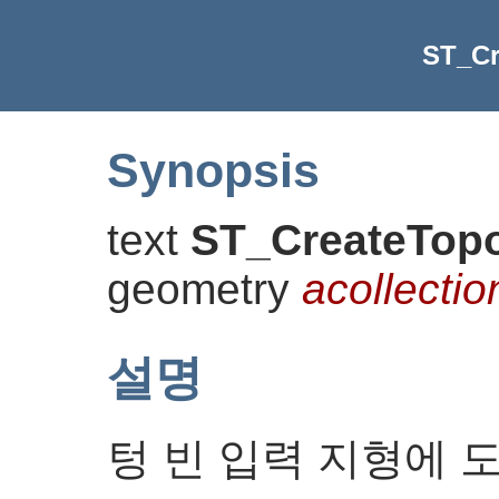
ST_C
Synopsis
text
ST_CreateTop
geometry
acollectio
설명
텅 빈 입력 지형에 